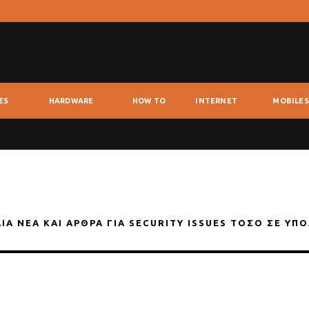
ES
HARDWARE
HOW TO
INTERNET
MOBILES
ΑΊΑ ΝΈΑ ΚΑΙ ΆΡΘΡΑ ΓΙΑ SECURITY ISSUES ΤΌΣΟ ΣΕ ΥΠ