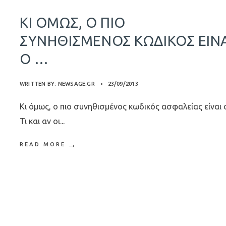
ΚΙ ΌΜΩΣ, Ο ΠΙΟ
ΣΥΝΗΘΙΣΜΈΝΟΣ ΚΩΔΙΚΌΣ ΕΊΝ
Ο …
WRITTEN BY:
NEWSAGE.GR
•
23/09/2013
Κι όμως, ο πιο συνηθισμένος κωδικός ασφαλείας είναι
Τι και αν οι
...
→
READ MORE