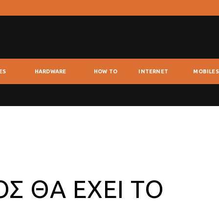
ES
HARDWARE
HOW TO
INTERNET
MOBILES
Σ ΘΑ ΈΧΕΙ ΤΟ