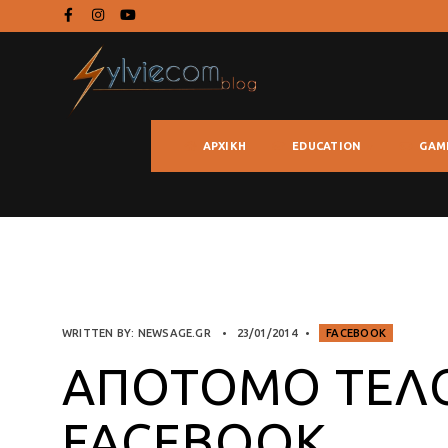
ΑΡΧΙΚΉ
EDUCATION
GAM
WRITTEN BY:
NEWSAGE.GR
•
23/01/2014
•
FACEBOOK
ΑΠΌΤΟΜΟ ΤΈΛΟ
FACEBOOK