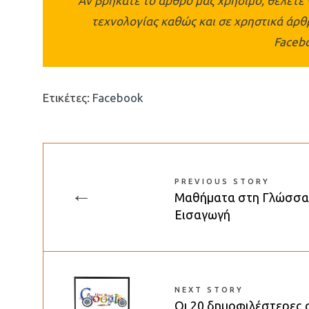
Αν βρήκατε το άρθρο μας χρήσιμο, θέλετε 
τεχνολογίας καθώς και σε χρηστικά άρ
Faceb
Ετικέτες:
Facebook
PREVIOUS STORY
←
Μαθήματα στη Γλώσσα 
Εισαγωγή
NEXT STORY
Οι 20 δημοφιλέστερες 