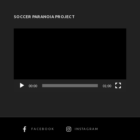
SOCCER PARANOIA PROJECT
Πρόγραμμα
Αναπαραγωγής
Βίντεο
00:00
01:00
FACEBOOK
INSTAGRAM