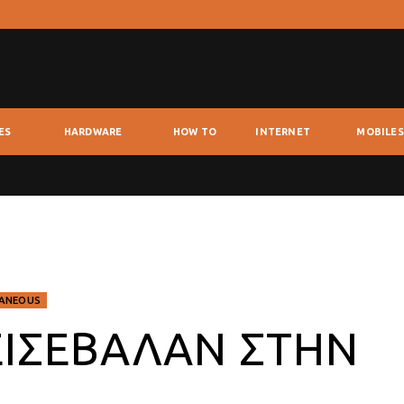
ES
HARDWARE
HOW TO
INTERNET
MOBILES
LANEOUS
ΕΙΣΈΒΑΛΑΝ ΣΤΗΝ