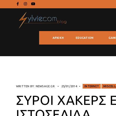
ΑΡΧΙΚΉ
EDUCATION
GAM
WRITTEN BY:
NEWSAGE.GR
•
25/01/2014
•
INTERNET
MISCEL
ΣΎΡΟΙ ΧΆΚΕΡΣ 
ΙΣΤΟΣΕΛΊΔΑ