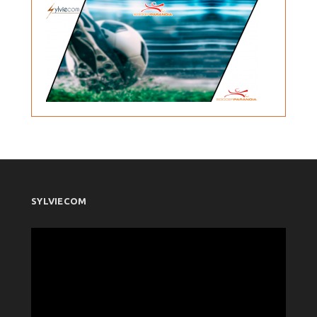
SYLVIECOM
Πρόγραμμα
Αναπαραγωγής
Βίντεο