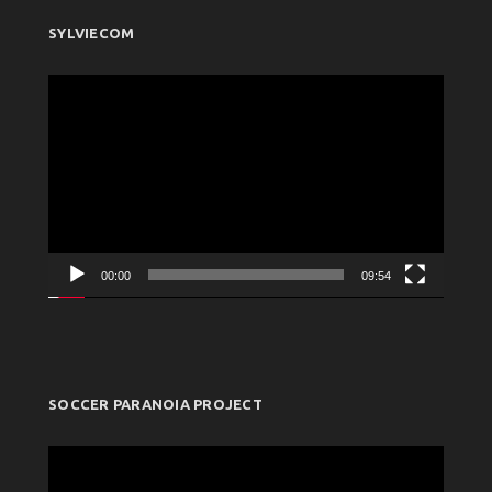
SYLVIECOM
Πρόγραμμα
Αναπαραγωγής
Βίντεο
00:00
09:54
SOCCER PARANOIA PROJECT
Πρόγραμμα
Αναπαραγωγής