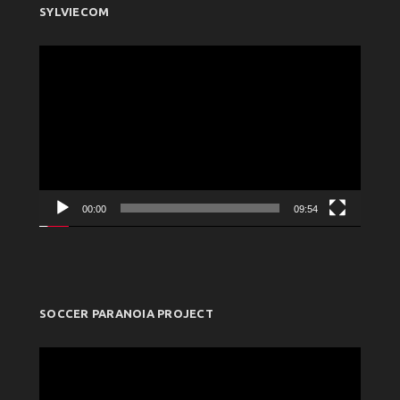
SYLVIECOM
Πρόγραμμα
Αναπαραγωγής
Βίντεο
00:00
09:54
SOCCER PARANOIA PROJECT
Πρόγραμμα
Αναπαραγωγής