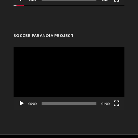
SOCCER PARANOIA PROJECT
Πρόγραμμα
Αναπαραγωγής
Βίντεο
00:00
01:00