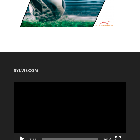
SYLVIECOM
Πρόγραμμα
Αναπαραγωγής
Βίντεο
00:00
09:54